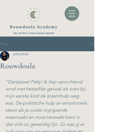
Post
pattyduijn
Rouwdoula
"Dankjewel Patty! Ik liep vanochtend 
rond met hetzelfde gevoel als toen bij 
mijn eerste kind de kraamhulp weg 
was. De praktische hulp en emotionele 
steun als je zoiets ingrijpends 
meemaakt en moe/verzwakt bent is 
dan óók zo geweldig fijn. Zo was jij er 
ook voor ons op weg naar, tijdens en 