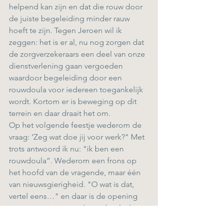
helpend kan zijn en dat die rouw door 
de juiste begeleiding minder rauw 
hoeft te zijn. Tegen Jeroen wil ik 
zeggen: het is er al, nu nog zorgen dat 
de zorgverzekeraars een deel van onze 
dienstverlening gaan vergoeden 
waardoor begeleiding door een 
rouwdoula voor iedereen toegankelijk 
wordt. Kortom er is beweging op dit 
terrein en daar draait het om. 
Op het volgende feestje wederom de 
vraag: ‘Zeg wat doe jij voor werk?" Met 
trots antwoord ik nu: "ik ben een 
rouwdoula”. Wederom een frons op 
het hoofd van de vragende, maar één 
van nieuwsgierigheid. "O wat is dat, 
vertel eens…" en daar is de opening 
van een mooi gesprek zonder dat het 
feestje doodslaat door de term 