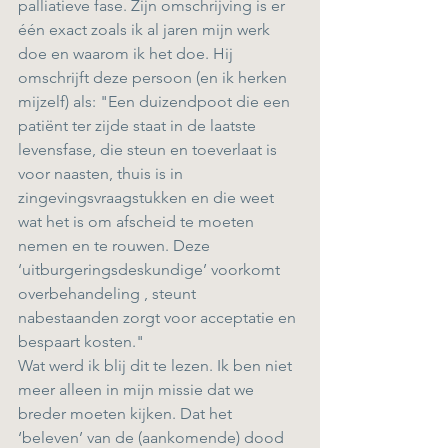
palliatieve fase. Zijn omschrijving is er 
één exact zoals ik al jaren mijn werk 
doe en waarom ik het doe. Hij 
omschrijft deze persoon (en ik herken 
mijzelf) als: "Een duizendpoot die een 
patiënt ter zijde staat in de laatste 
levensfase, die steun en toeverlaat is 
voor naasten, thuis is in 
zingevingsvraagstukken en die weet 
wat het is om afscheid te moeten 
nemen en te rouwen. Deze 
‘uitburgeringsdeskundige’ voorkomt 
overbehandeling , steunt 
nabestaanden zorgt voor acceptatie en 
bespaart kosten."
Wat werd ik blij dit te lezen. Ik ben niet 
meer alleen in mijn missie dat we 
breder moeten kijken. Dat het 
‘beleven’ van de (aankomende) dood 