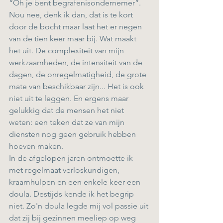
“Oh je bent begrafenisondernemer”. 
Nou nee, denk ik dan, dat is te kort 
door de bocht maar laat het er negen 
van de tien keer maar bij. Wat maakt 
het uit. De complexiteit van mijn 
werkzaamheden, de intensiteit van de 
dagen, de onregelmatigheid, de grote 
mate van beschikbaar zijn... Het is ook 
niet uit te leggen. En ergens maar 
gelukkig dat de mensen het niet 
weten: een teken dat ze van mijn 
diensten nog geen gebruik hebben 
hoeven maken. 
In de afgelopen jaren ontmoette ik 
met regelmaat verloskundigen, 
kraamhulpen en een enkele keer een 
doula. Destijds kende ik het begrip 
niet. Zo'n doula legde mij vol passie uit 
dat zij bij gezinnen meeliep op weg 