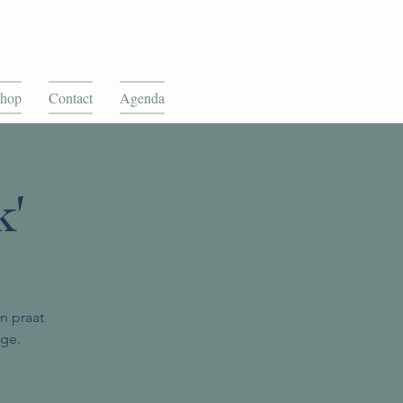
hop
Contact
Agenda
k'
n praat
age.