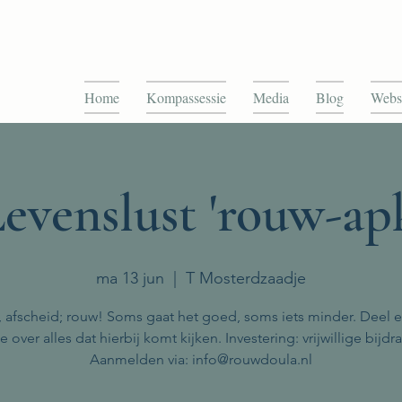
Home
Kompassessie
Media
Blog
Webs
evenslust 'rouw-ap
ma 13 jun
  |  
T Mosterdzaadje
s, afscheid; rouw! Soms gaat het goed, soms iets minder. Deel e
 over alles dat hierbij komt kijken. Investering: vrijwillige bijdr
Aanmelden via: info@rouwdoula.nl