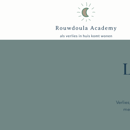
L
Verlie
mee