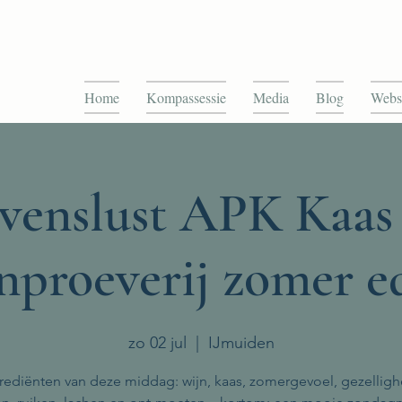
Home
Kompassessie
Media
Blog
Webs
venslust APK Kaas
nproeverij zomer ed
zo 02 jul
  |  
IJmuiden
rediënten van deze middag: wijn, kaas, zomergevoel, gezelligh