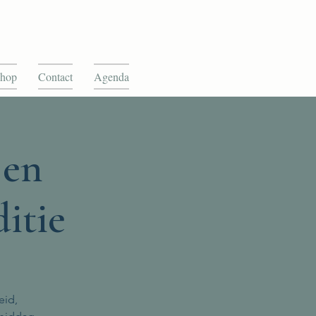
hop
Contact
Agenda
 en
itie
eid,