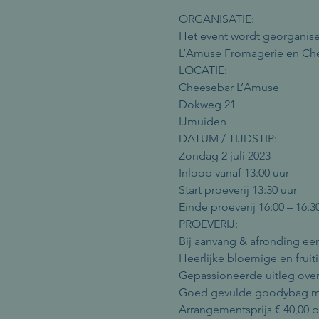
ORGANISATIE:
Het event wordt georganise
L’Amuse Fromagerie en Chez
LOCATIE:
Cheesebar L’Amuse
Dokweg 21
IJmuiden
DATUM / TIJDSTIP:
Zondag 2 juli 2023
Inloop vanaf 13:00 uur
Start proeverij 13:30 uur
Einde proeverij 16:00 – 16:3
PROEVERIJ:
Bij aanvang & afronding ee
Heerlijke bloemige en fruit
Gepassioneerde uitleg over
Goed gevulde goodybag me
Arrangementsprijs € 40,00 