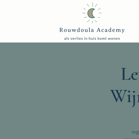
Le
Wij
ing