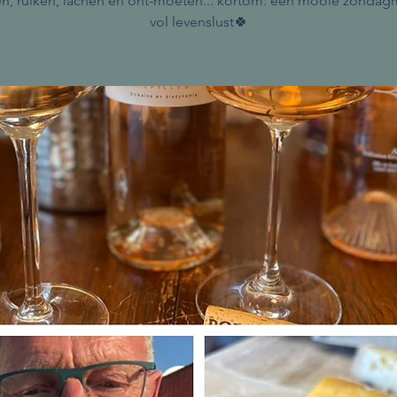
n, ruiken, lachen en ont-moeten... kortom: een mooie zonda
vol levenslust🍀