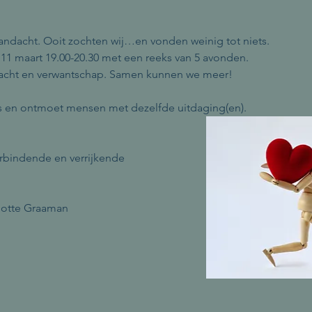
andacht. Ooit zochten wij…en vonden weinig tot niets. 
11 maart 19.00-20.30 met een reeks van 5 avonden.
racht en verwantschap. Samen kunnen we meer!
s en ontmoet mensen met dezelfde uitdaging(en).
erbindende en verrijkende 
lotte Graaman