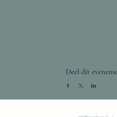
Deel dit evenem
info@rouwdoula.nl
| ©