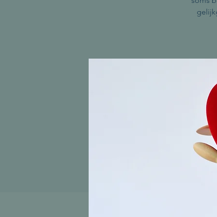
soms be
gelij