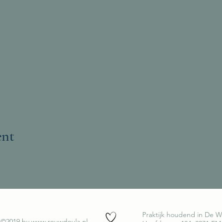
ent
Praktijk houdend in De 
2019 by
www.rouwdoula.nl