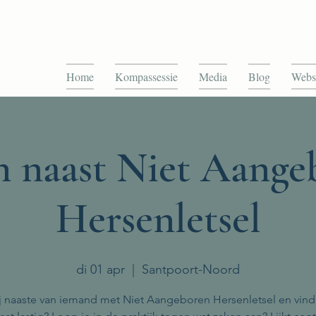
Home
Kompassessie
Media
Blog
Webs
n naast Niet Aange
Hersenletsel
di 01 apr
  |  
Santpoort-Noord
ij naaste van iemand met Niet Aangeboren Hersenletsel en vind 