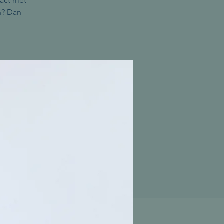
tact met
n? Dan