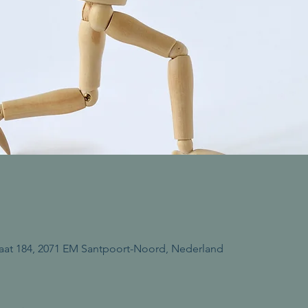
aat 184, 2071 EM Santpoort-Noord, Nederland