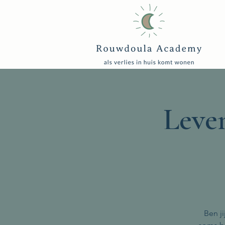
Leve
Ben j