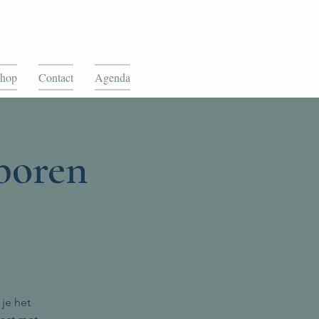
hop
Contact
Agenda
boren
je het