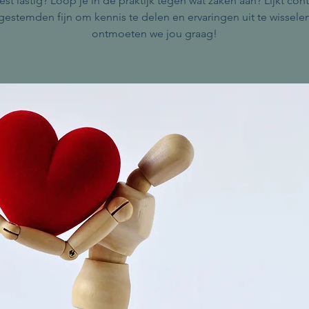
st lastig? Loop je in de praktijk tegen wat zaken aan? Lijkt con
kgestemden fijn om kennis te delen en ervaringen uit te wissele
ontmoeten we jou graag!